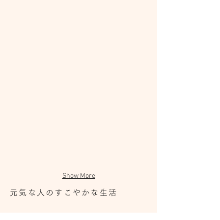
Show More
元気な人のすこやかな生活
天然生活MOOK